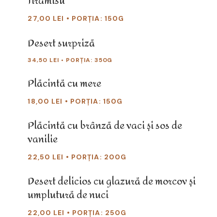
Tiramisu
27,00 LEI • PORȚIA: 150G
Desert surpriză
34,50 LEI • PORȚIA: 350G
Plăcintă cu mere
18,00 LEI • PORȚIA: 150G
Plăcintă cu brânză de vaci și sos de
vanilie
22,50 LEI • PORȚIA: 200G
Desert delicios cu glazură de morcov și
umplutură de nuci
22,00 LEI • PORȚIA: 250G