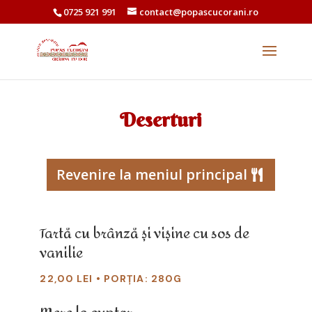
0725 921 991
contact@popascucorani.ro
Deserturi
Revenire la meniul principal
Tartă cu brânză și vișine cu sos de
vanilie
22,00 LEI • PORȚIA: 280G