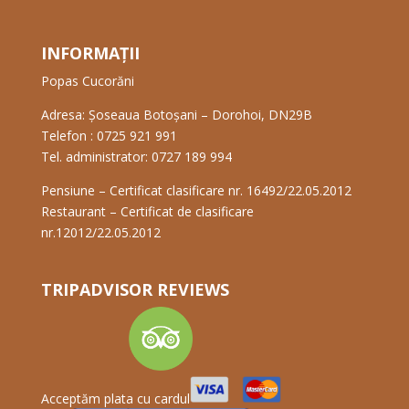
INFORMAȚII
Popas Cucorăni
Adresa: Șoseaua Botoșani – Dorohoi, DN29B
Telefon : 0725 921 991
Tel. administrator: 0727 189 994
Pensiune – Certificat clasificare nr. 16492/22.05.2012
Restaurant – Certificat de clasificare
nr.12012/22.05.2012
TRIPADVISOR REVIEWS
Acceptăm plata cu cardul