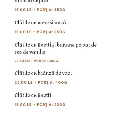
Mere la cuptor
16,00 LEI • PORȚIA: 350G
Clătite cu mere și nucă
18,00 LEI • PORȚIA: 250G
Clătite cu finetti și banane pe pat de
sos de vanilie
22,50 LEI • PORȚIA: 350G
Clătite cu brânză de vaci
22,00 LEI • PORȚIA: 400G
Clătite cu finetti
18,00 LEI • PORȚIA: 230G