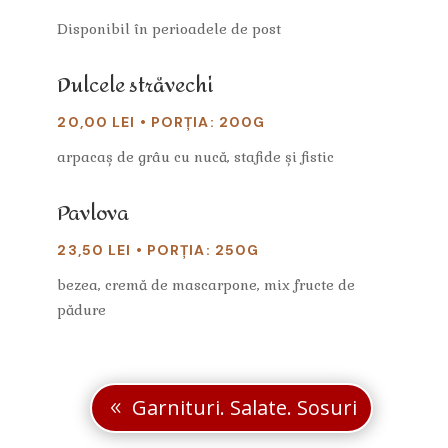
Disponibil în perioadele de post
Dulcele străvechi
20,00 LEI • PORȚIA: 200G
arpacaș de grâu cu nucă, stafide și fistic
Pavlova
23,50 LEI • PORȚIA: 250G
bezea, cremă de mascarpone, mix fructe de
pădure
Garnituri. Salate. Sosuri