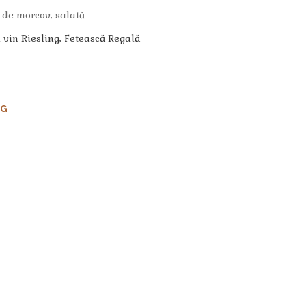
 de morcov, salată
n vin Riesling, Fetească Regală
0G