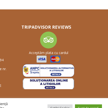
TRIPADVISOR REVIEWS
Acceptăm plata cu cardul
994
e nr.
2
ienţă
Setări Cookie
Sunt de acord.