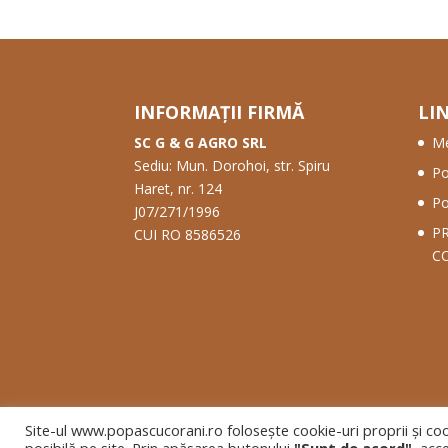
INFORMAȚII FIRMĂ
LI
SC G & G AGRO SRL
Me
Sediu: Mun. Dorohoi, str. Spiru
Po
Haret, nr. 124
Po
J07/271/1996
P
CUI RO 8586526
CO
Site-ul www.popascucorani.ro folosește cookie-uri proprii şi coo