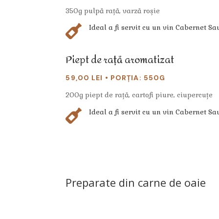
350g pulpă rață, varză roșie

Ideal a fi servit cu un vin Cabernet S
Piept de rață aromatizat
59,00 LEI • PORȚIA: 550G
200g piept de rață, cartofi piure, ciupercuțe

Ideal a fi servit cu un vin Cabernet S
Preparate din carne de oaie