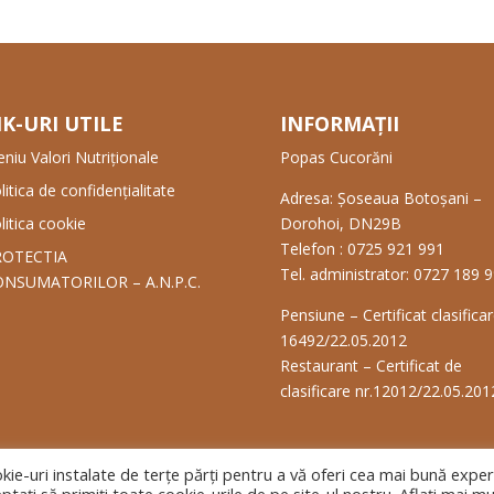
NK-URI UTILE
INFORMAȚII
niu Valori Nutriționale
Popas Cucorăni
litica de confidențialitate
Adresa: Șoseaua Botoșani –
litica cookie
Dorohoi, DN29B
Telefon : 0725 921 991
ROTECTIA
Tel. administrator: 0727 189 
NSUMATORILOR – A.N.P.C.
Pensiune – Certificat clasificar
16492/22.05.2012
Restaurant – Certificat de
clasificare nr.12012/22.05.201
kie-uri instalate de terţe părţi pentru a vă oferi cea mai bună exper