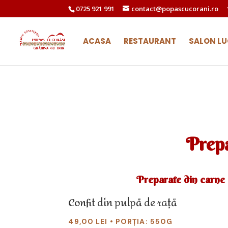
0725 921 991
contact@popascucorani.ro
ACASA
RESTAURANT
SALON L
Prepa
Preparate din carne 
Confit din pulpă de rață
49,00 LEI • PORȚIA: 550G