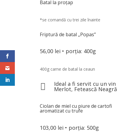
Batal la proțap
*se comandă cu trei zile înainte
Friptură de batal „Popas”
56,00 lei • porția: 400g
400g carne de batal la ceaun
Ideal a fi servit cu un vin

Merlot, Fetească Neagră
Ciolan de miel cu piure de cartofi
aromatizat cu trufe
103,00 lei • porția: 500g