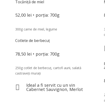
Tocăniță de miel
52,00 lei • porția: 700g
300g carne de miel, legume
Cotlete de berbecuț
78,50 lei • porția: 700g
250g cotlet de berbecuț, cartofi aurii, salată
castraveți murați
Ideal a fi servit cu un vin

Cabernet Sauvignon, Merlot