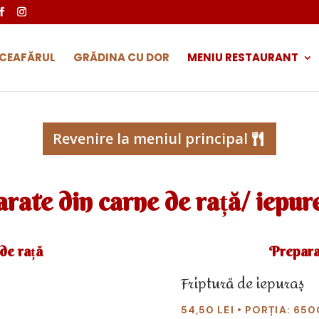
UCEAFĂRUL
GRĂDINA CU DOR
MENIU RESTAURANT
Revenire la meniul principal
rate din carne de rață/ iepur
de rață
Prepara
Friptură de iepuraș
54,50 LEI • PORȚIA: 650