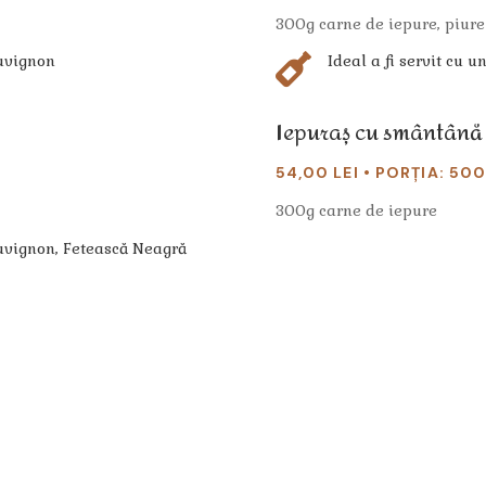
300g carne de iepure, piure
auvignon

Ideal a fi servit cu u
Iepuraș cu smântână
54,00 LEI • PORȚIA: 50
300g carne de iepure
auvignon, Fetească Neagră