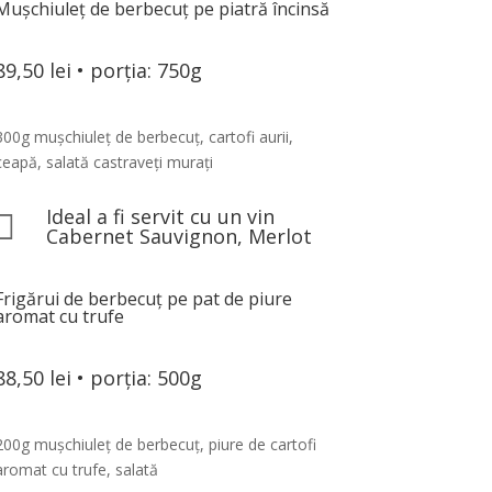
Mușchiuleț de berbecuț pe piatră încinsă
89,50 lei • porția: 750g
300g mușchiuleț de berbecuț, cartofi aurii,
ceapă, salată castraveți murați
Ideal a fi servit cu un vin

Cabernet Sauvignon, Merlot
Frigărui de berbecuț pe pat de piure
aromat cu trufe
88,50 lei • porția: 500g
200g mușchiuleț de berbecuț, piure de cartofi
aromat cu trufe, salată